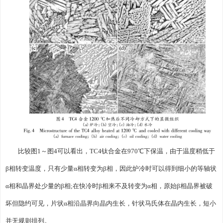
比较图1～图4可以看出，TC4钛合金在970℃下保温，由于温度稍低于
β相转变温度，只有少量α相转变为β相，因此炉冷时可以得到细小的等轴状
α相和晶界处少量的β相;在快冷时β相来不及转变为α相，原始β相晶界被破
坏但隐约可见，片状α相沿晶界向晶内生长，针状马氏体在晶内生长，短小
并无规则排列。