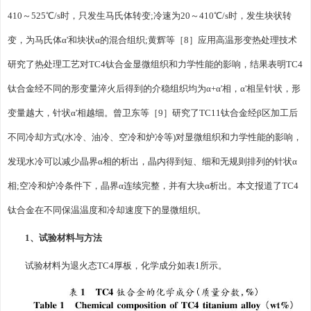
410～525℃/s时，只发生马氏体转变;冷速为20～410℃/s时，发生块状转
变，为马氏体α'和块状α的混合组织;黄辉等［8］应用高温形变热处理技术
研究了热处理工艺对TC4钛合金显微组织和力学性能的影响，结果表明TC4
钛合金经不同的形变量淬火后得到的介稳组织均为α+α'相，α'相呈针状，形
变量越大，针状α'相越细。曾卫东等［9］研究了TC11钛合金经β区加工后
不同冷却方式(水冷、油冷、空冷和炉冷等)对显微组织和力学性能的影响，
发现水冷可以减少晶界α相的析出，晶内得到短、细和无规则排列的针状α
相;空冷和炉冷条件下，晶界α连续完整，并有大块α析出。本文报道了TC4
钛合金在不同保温温度和冷却速度下的显微组织。
1、试验材料与方法
试验材料为退火态TC4厚板，化学成分如表1所示。