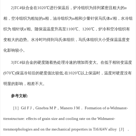
2)TC4钛合金在1020℃进行保温后，炉冷组织为排列紧密且粗大的α
相，空冷组织为粗短的α相，油冷组织为α相和少量针状马氏体α'相，水冷组
织为 细针状α'相。随保温温度升高至1100℃、1200℃，炉冷和空冷组织有
变粗大的趋势。水冷时均得到马氏体组织，马氏体组织大小受保温温度变
化影响较小。
3)TC4钛合金的硬度随着热处理冷速的增加而变大。在低于相转变温度
(970℃)保温冷却后的硬度值比较低;在1020℃以上保温时，温度对硬度没有
明显的影响，相差不大。
参考文献:
［1］Gil F J，Ginebra M P，Manero J M． Formation of α-Widmanst-
ttenstructure: effects of grain size and cooling rate on the Widmanst-
ttenmorphologies and on the mechanical properties in Ti6Al4V alloy［J］．