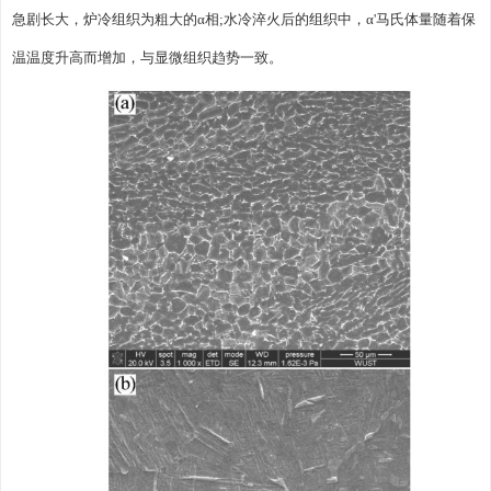
急剧长大，炉冷组织为粗大的α相;水冷淬火后的组织中，α'马氏体量随着保
温温度升高而增加，与显微组织趋势一致。