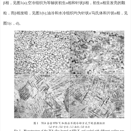
β相，见图1(a);空冷组织为等轴状初生α相和针状β相，初生α相呈发亮的颗
粒，而β相发暗，见图1(b);油冷和水冷组织均为针状α'马氏体和片状α相，见
图1(c，d)。