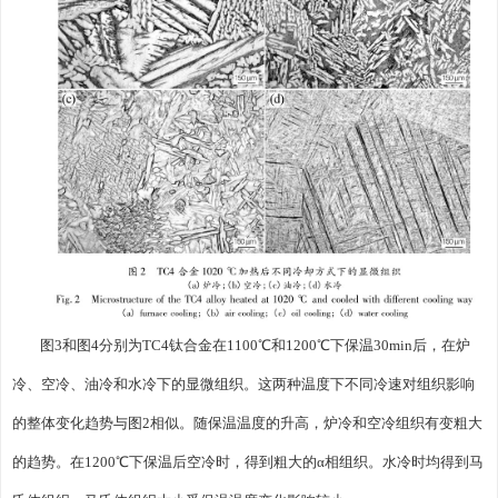
图3和图4分别为TC4钛合金在1100℃和1200℃下保温30min后，在炉
冷、空冷、油冷和水冷下的显微组织。这两种温度下不同冷速对组织影响
的整体变化趋势与图2相似。随保温温度的升高，炉冷和空冷组织有变粗大
的趋势。在1200℃下保温后空冷时，得到粗大的α相组织。水冷时均得到马