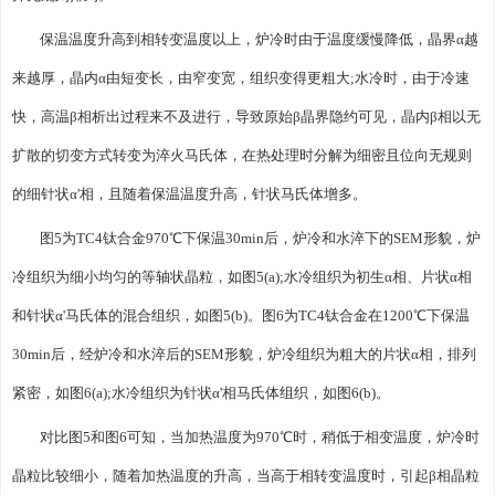
保温温度升高到相转变温度以上，炉冷时由于温度缓慢降低，晶界α越
来越厚，晶内α由短变长，由窄变宽，组织变得更粗大;水冷时，由于冷速
快，高温β相析出过程来不及进行，导致原始β晶界隐约可见，晶内β相以无
扩散的切变方式转变为淬火马氏体，在热处理时分解为细密且位向无规则
的细针状α'相，且随着保温温度升高，针状马氏体增多。
图5为TC4钛合金970℃下保温30min后，炉冷和水淬下的SEM形貌，炉
冷组织为细小均匀的等轴状晶粒，如图5(a);水冷组织为初生α相、片状α相
和针状α'马氏体的混合组织，如图5(b)。图6为TC4钛合金在1200℃下保温
30min后，经炉冷和水淬后的SEM形貌，炉冷组织为粗大的片状α相，排列
紧密，如图6(a);水冷组织为针状α'相马氏体组织，如图6(b)。
对比图5和图6可知，当加热温度为970℃时，稍低于相变温度，炉冷时
晶粒比较细小，随着加热温度的升高，当高于相转变温度时，引起β相晶粒