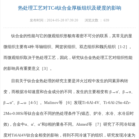
热处理工艺对TC4钛合金厚板组织及硬度的影响
发布时间：2024-05-28 07:39:20
浏览次数 ：
639
钛合金的性能与它的微观组织形貌有着密不可分的联系，其常见的显
微组织主要有4种:等轴组织、网篮状组织、双态组织和魏氏组织［1-2］。
而微观组织取决于热处理工艺，因此，研究钛合金热处理工艺对组织性能
的影响具有重要意义［3］。
目前关于钛合金热处理的研究主要是淬火过程中发生的同素异构转
变，而根据冷却速度和合金成分的不同，发生的主要相变有:β→α'、β→α、
β→α″、β→ω［4-5］。Malinov等 ［6］发现Ti-6Al-4V、Ti-6Al-2Sn-4Zr-
2Mo-0.08Si等钛合金在不同的热处理条件下(锻态、炉冷、水冷、水冷后时
效)，合金中α、α'、α″和β相的量各不同。Ahmed等 ［7］研究了不同冷却速
度对Ti6Al4V钛合金相变的影响，得到不同冷速下的组织，研究发现冷速为