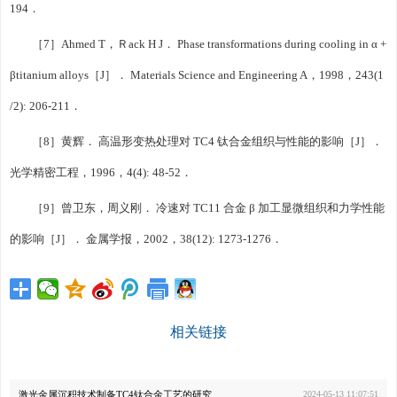
194．
［7］Ahmed T，Ｒack H J． Phase transformations during cooling in α +
βtitanium alloys［J］． Materials Science and Engineering A，1998，243(1
/2): 206-211．
［8］黄辉． 高温形变热处理对 TC4 钛合金组织与性能的影响［J］．
光学精密工程，1996，4(4): 48-52．
［9］曾卫东，周义刚． 冷速对 TC11 合金 β 加工显微组织和力学性能
的影响［J］． 金属学报，2002，38(12): 1273-1276．
相关链接
激光金属沉积技术制备TC4钛合金工艺的研究
2024-05-13 11:07:51