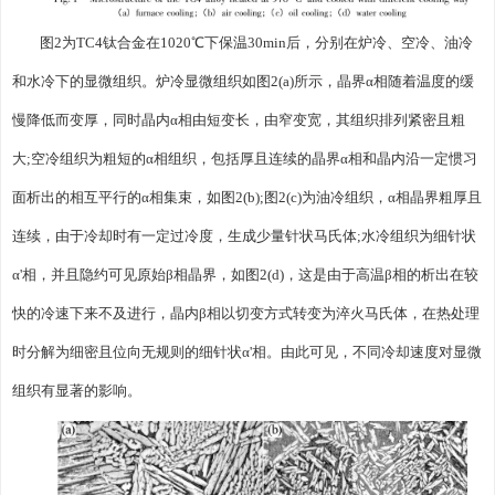
图2为TC4钛合金在1020℃下保温30min后，分别在炉冷、空冷、油冷
和水冷下的显微组织。炉冷显微组织如图2(a)所示，晶界α相随着温度的缓
慢降低而变厚，同时晶内α相由短变长，由窄变宽，其组织排列紧密且粗
大;空冷组织为粗短的α相组织，包括厚且连续的晶界α相和晶内沿一定惯习
面析出的相互平行的α相集束，如图2(b);图2(c)为油冷组织，α相晶界粗厚且
连续，由于冷却时有一定过冷度，生成少量针状马氏体;水冷组织为细针状
α'相，并且隐约可见原始β相晶界，如图2(d)，这是由于高温β相的析出在较
快的冷速下来不及进行，晶内β相以切变方式转变为淬火马氏体，在热处理
时分解为细密且位向无规则的细针状α'相。由此可见，不同冷却速度对显微
组织有显著的影响。