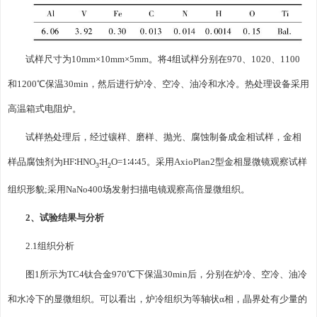
试样尺寸为10mm×10mm×5mm。将4组试样分别在970、1020、1100
和1200℃保温30min，然后进行炉冷、空冷、油冷和水冷。热处理设备采用
高温箱式电阻炉。
试样热处理后，经过镶样、磨样、抛光、腐蚀制备成金相试样，金相
样品腐蚀剂为HF∶HNO
∶H
O=1∶4∶45。采用AxioPlan2型金相显微镜观察试样
3
2
组织形貌;采用NaNo400场发射扫描电镜观察高倍显微组织。
2、试验结果与分析
2.1组织分析
图1所示为TC4钛合金970℃下保温30min后，分别在炉冷、空冷、油冷
和水冷下的显微组织。可以看出，炉冷组织为等轴状α相，晶界处有少量的